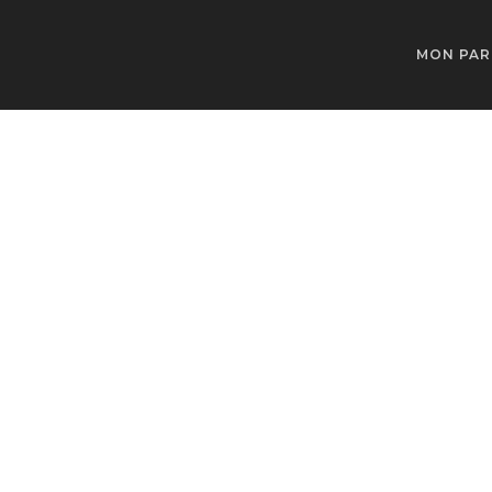
MON PA
Psych