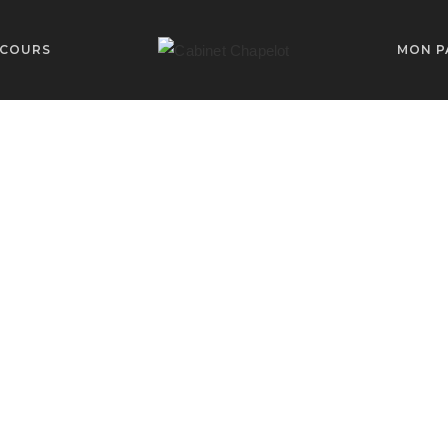
RCOURS
MON P
ologue à Bres